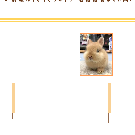
＊
￥１２０,０００（本店）
￥１２０,００
ド
カ
ワ
ラ
ー
ー：
フ
ラ
ホ
イ
ト
ラ
カ
ッ
ラ
ク