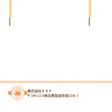
カ
カ
か
ぺ
ラ
ラ
ど
マ
ー：
ー：
マ
マ：
ブ
ラ
マ：
タ
ロ
イ
パ
ル
ー
ラ
フ
ト
ク
ッ
ェ
ン・
ク
小
ブ
オ
東
山
ラ
タ
松
店
ッ
ー
山
在
ク
お
店
籍
お
ん
在
↓
ん
な
籍
な
の
↓
の
こ
こ
2026/5/15
2026/5/22
う
う
ま
ま
れ
​株式会社ＲＳＰ
れ
パ
〒349-1213埼玉県加須市栄2245-1​
パ
パ：
パ：
も
み
ず
か
く