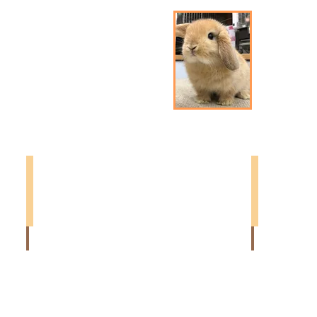
ヴ
れ
た
ィ
パ
エ
パ：
＊
ナ
ヌ
ー
太
マ
田
マ：
店
マ
在
ー
籍
ブ
↓
ル
本
￥１２０,０００（春日部店）
￥１２０,０００
店
カ
カ
在
ラ
ラ
籍
ー：
ー：
↓
チ
オ
ェ
レ
ス
ン
ナ
ジ
ッ
お
ト
ん
お
な
ん
の