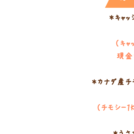
＊キャッ
（キャ
現金
＊カナダ産チ
（チモシー１
＊うさ