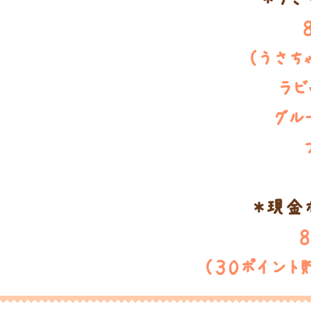
（うさち
ラビ
グル
＊現金
（３０ポイント