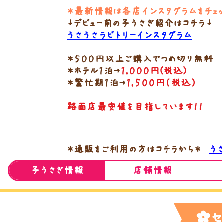
＊最新情報は各店インスタグラムをチェ
↓デビュー前の子うさぎ紹介はコチラ↓
うさうさラビトリーインスタグラム
＊５００円以上ご購入でつめ切り無料
＊ホテル１泊→
１,０００円(税込)
＊繁忙期１泊→
１,５００円（税込）
路面店最安値を目指しています！！
​＊通販をご利用の方はコチラから＊
​
子うさぎ情報
店舗情報
┨