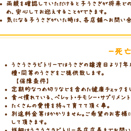
両親を確認していただけると子うさぎが将来どの
め、安心してお迎えすることができます。
気になる子うさぎがいた時は、各店舗へお問い合
​ー死
うさうさラビトリーではうさぎの譲渡日より１
種・同等のうさぎをご提供致します。
【保障条件】
定期的なつめ切りなどを含めた健康チェックを
食べ慣れている、ペレット・チモシー・サプリメン
たくさんの愛情を持って育てて頂く事。
別途料金等はかかりません。ご希望のお客様
して頂きます。
詳細はうさうさラビトリー各店店長までお問い